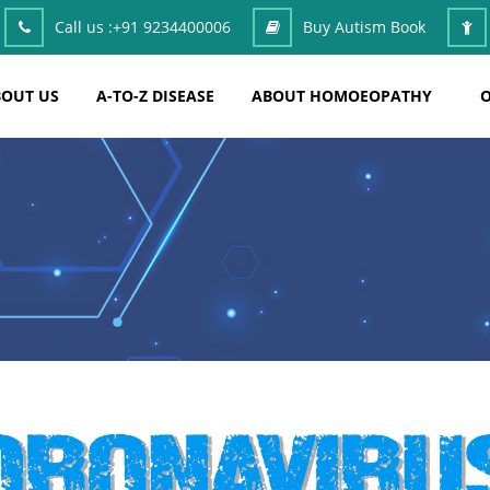
Call us :
+91 9234400006
Buy Autism Book
OUT US
A-TO-Z DISEASE
ABOUT HOMOEOPATHY
O