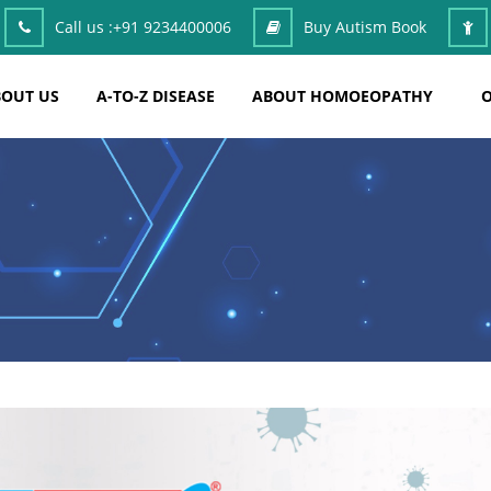
Call us :
+91 9234400006
Buy Autism Book
OUT US
A-TO-Z DISEASE
ABOUT HOMOEOPATHY
O